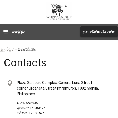
මෙනුව
දැන් වෙන්කරවා ගන්න
මුල් පිටුව
–
සම්බන්ධතා
Contacts
Plaza San Luis Complex, General Luna Street
corner Urdaneta Street Intramuros, 1002 Manila,
Philippines
GPS ඛණ්ඩාංක
අක්ෂාංශ: 14.589624
දේශාංශ: 120.97576