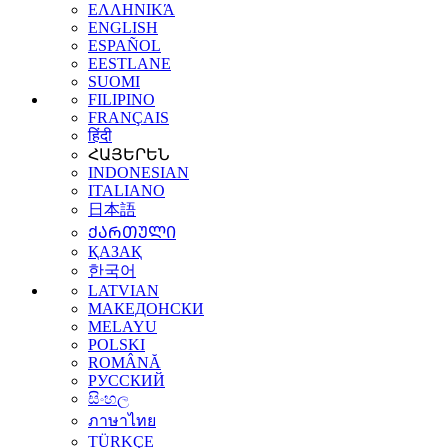
ΕΛΛΗΝΙΚΆ
ENGLISH
ESPAÑOL
EESTLANE
SUOMI
FILIPINO
FRANÇAIS
हिंदी
ՀԱՅԵՐԵՆ
INDONESIAN
ITALIANO
日本語
ᲥᲐᲠᲗᲣᲚᲘ
ҚАЗАҚ
한국어
LATVIAN
МАКЕДОНСКИ
MELAYU
POLSKI
ROMÂNĂ
РУССКИЙ
සිංහල
ภาษาไทย
TÜRKÇE