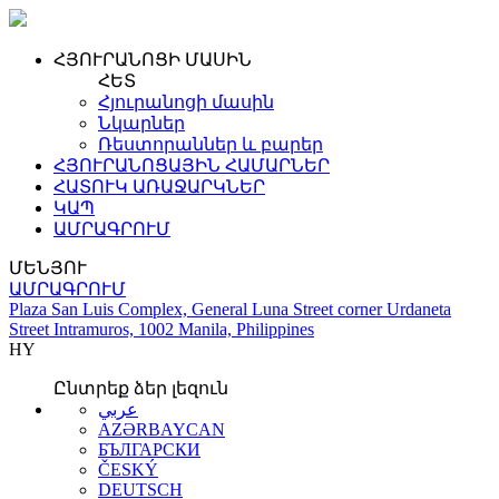
ՀՅՈՒՐԱՆՈՑԻ ՄԱՍԻՆ
ՀԵՏ
Հյուրանոցի մասին
Նկարներ
Ռեստորաններ և բարեր
ՀՅՈՒՐԱՆՈՑԱՅԻՆ ՀԱՄԱՐՆԵՐ
ՀԱՏՈՒԿ ԱՌԱՋԱՐԿՆԵՐ
ԿԱՊ
ԱՄՐԱԳՐՈՒՄ
ՄԵՆՅՈՒ
ԱՄՐԱԳՐՈՒՄ
Plaza San Luis Complex, General Luna Street corner Urdaneta
Street Intramuros, 1002 Manila, Philippines
HY
Ընտրեք ձեր լեզուն
عربي
AZƏRBAYCAN
БЪЛГАРСКИ
ČESKÝ
DEUTSCH