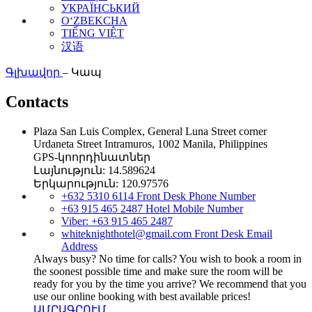
УКРАЇНСЬКИЙ
O‘ZBEKCHA
TIẾNG VIỆT
汉语
Գլխավոր
–
Կապ
Contacts
Plaza San Luis Complex, General Luna Street corner
Urdaneta Street Intramuros, 1002 Manila, Philippines
GPS-կոորդինատներ
Լայնություն: 14.589624
Երկարություն: 120.97576
+632 5310 6114
Front Desk Phone Number
+63 915 465 2487
Hotel Mobile Number
Viber:
+63 915 465 2487
whiteknighthotel@gmail.com
Front Desk Email
Address
Always busy? No time for calls? You wish to book a room in
the soonest possible time and make sure the room will be
ready for you by the time you arrive? We recommend that you
use our online booking with best available prices!
ԱՄՐԱԳՐՈՒՄ